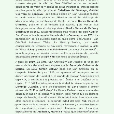
costoso siempre, la villa de San Cristóbal envió su pequeño
contingente de vecinos y soldados; estas incursiones eran peligrosas
tambien para la villa, ya que el
Caballero de Santiago, Gabriel
Guerrero de Sandoval
, que había estado en San Cristóbal, falleció
luchando contra los piratas en Gibraltar en el Sur del lago de
Maracaibo. Muy pocos obispos de Santa Fe en el
Nuevo Reino de
Granada
, pudieron ir al territorio del Táchira, pero venían sus
delegados, entre ellos el más importante,
Onofre Tomás de Baños y
Sotomayor
en
1691
. El acontecimiento más notable del siglo
XVIII
en
San Cristóbal fue la revuelta llamada de los
Comuneros
en
1781
. La
participación de los pueblos andinos, tales como San Antonio, San
Cristóbal, Lobatera, Táriba, La Grita y Mérida, casi puede
considerarse en términos de hoy como mayoritaria o masiva, al grito
de ¨
Viva el Rey y muera el mal Gobierno
¨ esta revuelta conmovió a
toda la región y se inscribe dentro de los movimientos de protesta
organizados durante el siglo
XVIII
con fines socioeconómicos.
A fines de
1810
, La Grita, San Cristóbal y San Antonio se unen por
medio de las declaraciones expresas a la
Junta de Gobierno de
Mérida
. En
1813 Simón Bolívar
pasa por San Cristóbal en su
campaña
Admirable
y en
1820
, se aprestan allí las tropas que se
dirigen al campo de Carabobo, al mando de Bolívar. A mediados del
siglo
XIX
, al ser creada la provincia del Táchira, San Cristóbal es su
capital. En 1844 fue introducida en la ciudad la primera imprenta por
Domingo Guzmán
, y el 6 de septiembre de
1845
circulo el primer
número de
¨El Eco del Torbes¨
. La Guerra Federal tuvo sus naturales
consecuencias en la ciudad y la región, pero nunca fue su territorio
campo de batalla, ni sufrió destrucción o pérdida de riqueza como en
otras partes; al contrario, la segunda mitad del siglo
XIX
, marca el
gran auge de la economía cafetalera tachirense y el establecimiento
de importantes casas comerciales fundadas por Europeos,
especialmente de
Alemania, Francia e Italia
, que desempeñaron en