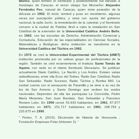
Blanco
, quien termino el Seminario y posteriormente fue elevado a
Arzobispo de Caracas; el tercer obispo fue Monseñor
Alejandro
Fernández Feo
, natural de Caracas, quien tomo posesión de la
diócesis en
1952
. El inició, terminó y puso en movimiento, algunas
veces por suscripción pública, y otras con ayuda del gobierno
nacional, la radio Junín, la remodelación de la catedral, y el Seminario
cercano a la ciudad de Palmira; llevó a cabo la instalación en San
Cristóbal de la extensión de la
Universidad Católica Andrés Bello
,
en
1962
, con las escuelas de Derecho, Administración Comercial y
Contaduría, Educación de las especialidades en Ciencias Sociales,
Matemáticas y Biológicas; dicha institución se transformo en la
Universidad Católica del Táchira en 1982
.
En
1972
se creó la
Universidad Experimental del Táchira (UNET)
institución promovida por un valioso grupo de profesionales de la
región. También se creó recientemente el Instituto
Santo Tomás de
Aquino
, con sede en el mismo Seminario Diocesano. Se publican
actualmente Diario Católico, La Nación y Los Andes. Existen varias
radiodifusoras, entre ella Ecos del Torbes, Radio San Cristóbal, Radio
San Sebastián, Radio Sucesos, Radio Táchira y Rumba 860. La
ciudad cuenta con el aeropuerto de Paramillo y se sirve a su vez de
los de San Antonio y Santo Domingo que reciben los vuelos
nacionales. Dependen de ella las parroquias La Concordia, Pedro
María Morantes, San Juan Bautista, San Sebastián y Francisco
Romero Lobo. En
1950
censó 53.933 habitantes; en
1961
, 97.977
habitantes; en
1971
, 151.717 habitantes; en
1981
, 198.793 y
220.675 en
1990
.
Ferreo, T. A. (2010). Diccionario de Historia de Venezuela ,
Fundación Empresas Polar (Volumen 2).