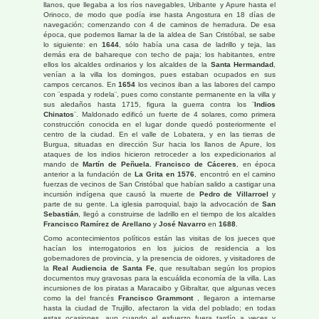
llanos, que llegaba a los ríos navegables, Uribante y Apure hasta el
Orinoco, de modo que podía irse hasta Angostura en 18 días de
navegación; comenzando con 4 de caminos de herradura. De esa
época, que podemos llamar la de la aldea de San Cristóbal, se sabe
lo siguiente: en
1644
, sólo había una casa de ladrillo y teja, las
demás era de bahareque con techo de paja; los habitantes, entre
ellos los alcaldes ordinarios y los alcaldes de la
Santa Hermandad
,
venían a la villa los domingos, pues estaban ocupados en sus
campos cercanos. En
1654
los vecinos iban a las labores del campo
con ¨espada y rodela¨, pues como constante permanente en la villa y
sus aledaños hasta 1715, figura la guerra contra los ¨
Indios
Chinatos
¨. Maldonado edificó un fuerte de 4 solares, como primera
construcción conocida en el lugar donde quedó posteriormente el
centro de la ciudad. En el valle de Lobatera, y en las tierras de
Burgua, situadas en dirección Sur hacia los llanos de Apure, los
ataques de los indios hicieron retroceder a los expedicionarios al
mando de
Martín de Peñuela. Francisco de Cáceres
, en época
anterior a la fundación de
La Grita en 1576
, encontró en el camino
fuerzas de vecinos de San Cristóbal que habían salido a castigar una
incursión indígena que causó la muerte de
Pedro de Villarroel
y
parte de su gente. La iglesia parroquial, bajo la advocación de
San
Sebastián
, llegó a construirse de ladrillo en el tiempo de los alcaldes
Francisco Ramírez de Arellano
y
José Navarro
en
1688
.
Como acontecimientos políticos están las visitas de los jueces que
hacían los interrogatorios en los juicios de residencia a los
gobernadores de provincia, y la presencia de oidores, y visitadores de
la
Real Audiencia de Santa Fe
, que resultaban según los propios
documentos muy gravosas para la escuálida economía de la villa. Las
incursiones de los piratas a Maracaibo y Gibraltar, que algunas veces
como la del francés
Francisco Grammont
, llegaron a internarse
hasta la ciudad de Trujillo, afectaron la vida del poblado; en todas
estas ocasiones, aun cuando el esfuerzo fuera tardío a veces y