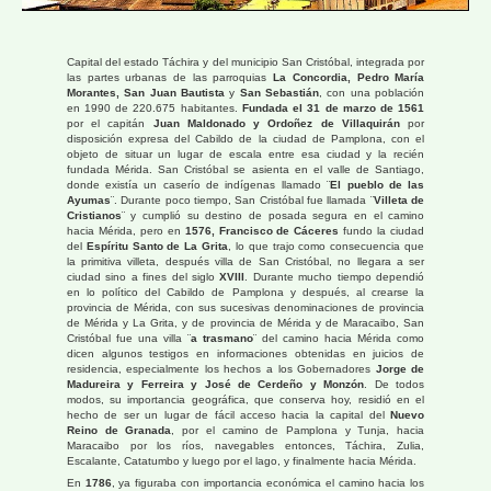
Capital del estado Táchira y del municipio San Cristóbal, integrada por
las partes urbanas de las parroquias
La Concordia, Pedro María
Morantes, San Juan Bautista
y
San Sebastián
, con una población
en 1990 de 220.675 habitantes.
Fundada el 31 de marzo de 1561
por el capitán
Juan Maldonado y Ordoñez de Villaquirán
por
disposición expresa del Cabildo de la ciudad de Pamplona, con el
objeto de situar un lugar de escala entre esa ciudad y la recién
fundada Mérida. San Cristóbal se asienta en el valle de Santiago,
donde existía un caserío de indígenas llamado ¨
El pueblo de las
Ayumas
¨. Durante poco tiempo, San Cristóbal fue llamada ¨
Villeta de
Cristianos
¨ y cumplió su destino de posada segura en el camino
hacia Mérida, pero en
1576, Francisco de Cáceres
fundo la ciudad
del
Espíritu Santo de La Grita
, lo que trajo como consecuencia que
la primitiva villeta, después villa de San Cristóbal, no llegara a ser
ciudad sino a fines del siglo
XVIII
. Durante mucho tiempo dependió
en lo político del Cabildo de Pamplona y después, al crearse la
provincia de Mérida, con sus sucesivas denominaciones de provincia
de Mérida y La Grita, y de provincia de Mérida y de Maracaibo, San
Cristóbal fue una villa ¨
a trasmano
¨ del camino hacia Mérida como
dicen algunos testigos en informaciones obtenidas en juicios de
residencia, especialmente los hechos a los Gobernadores
Jorge de
Madureira y Ferreira y José de Cerdeño y Monzón
. De todos
modos, su importancia geográfica, que conserva hoy, residió en el
hecho de ser un lugar de fácil acceso hacia la capital del
Nuevo
Reino de Granada
, por el camino de Pamplona y Tunja, hacia
Maracaibo por los ríos, navegables entonces, Táchira, Zulia,
Escalante, Catatumbo y luego por el lago, y finalmente hacia Mérida.
En
1786
, ya figuraba con importancia económica el camino hacia los