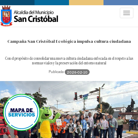
.
Toggle
navigat
Campaña San Cristóbal Ecológica impulsa cultura ciudadana
Con el propósito de consolidar una nueva cultura ciudadana enfocada en el respeto a las
normas viales y la preservación del entorno natural
Publicada
2026-02-10